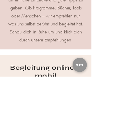
geben. Ob Programme, Bücher, Tools
oder Menschen – wir empfehlen nur,
was uns selbst berührt und begleitet hat.
Schau dich in Ruhe um und klick dich
durch unsere Empfehlungen.
Begleitung online &
mobil
Mobiles Coaching in:
Neubrandenburg · Friedland
(MV) · Anklam & Umgebung
Intensiv-Wochenenden
in
D/A/CH