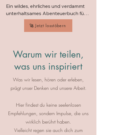
Ein wildes, ehrliches und verdammt 
unterhaltsames Abenteuerbuch für 
alle, die mehr vom Leben wollen.

🚀 Jetzt losstöbern
Nick Martin kündigt seinen Job – 
und geht mal eben für ein paar 
Monate reisen. Dass daraus sechs 
Warum wir teilen,
Jahre werden, in denen er 70 Länder 
was uns inspiriert
besucht, mit Drogenbossen in 
Mexiko chillt, sich in Indien das 
Gesicht verbrennt und als blinder 
Was wir lesen, hören oder erleben,
Passagier in einem Heißluftballon 
prägt unser Denken und unsere Arbeit.
landet … das hätte niemand geahnt. 
Ein inspirierender und lauter Weckruf 
Hier findest du keine seelenlosen
gegen das Aufschieben deiner 
Empfehlungen, sondern Impulse, die uns
Träume.
wirklich berührt haben.
Vielleicht regen sie auch dich zum