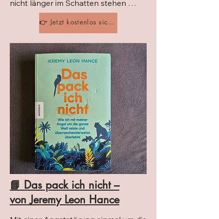
nicht länger im Schatten stehen 
wollen – sondern mit ihrer Botschaft, 
👉 Jetzt kostenlos sichern
ihrem Business oder ihrer Geschichte 
wirklich sichtbar werden möchten.

Hermann Scherer zeigt auf 
motivierende und kluge Weise, 
warum Sichtbarkeit heute kein Zufall 
ist – und wie du sie aktiv gestalten 
kannst.

Ein Must-Read für Coaches, 
Selbstständige und alle, die anderen 
wirklich etwas zu sagen haben.
📘 Das pack ich nicht –
von Jeremy Leon Hance