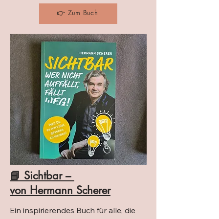
Reisebericht über das Leben im 
👉 Zum Buch
Camper – mit all seinen Höhen, Tiefen 
und unerwarteten Begegnungen.

Oli lässt sein altes Leben hinter sich, 
lebt fünf Jahre im Van und nimmt 
uns mit auf eine Reise voller 
Freiheitsmomente, nordischer 
Nächte und französischem 
Rottweilersabber.

👉 Lesetipp für alle, die mit dem 
Gedanken spielen, auszubrechen – 
oder einfach mitlachen wollen.
📘 Sichtbar –
von Hermann Scherer
Ein inspirierendes Buch für alle, die 