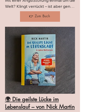
Mit einer Angststörung einmal um die 
Welt? Klingt verrückt – ist aber genau 
das, was Jeremy Hance getan hat. 
👉 Zum Buch
Inmitten von Krisen, Chaos und 
Kulturschock entdeckt er nicht nur 
fremde Länder, sondern auch neue 
Wege, mit seiner Angst zu leben. Ein 
Buch, das uns persönlich tief berührt 
hat – ehrlich, witzig und voller 
Hoffnung.
🌍 Die geilste Lücke im
Lebenslauf – von Nick Martin