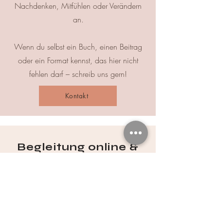
Nachdenken, Mitfühlen oder Verändern
an.
Wenn du selbst ein Buch, einen Beitrag
oder ein Format kennst, das hier nicht
fehlen darf – schreib uns gern!
Kontakt
Begleitung online &
mobil
Mobiles Coaching in:
Neubrandenburg · Friedland
(MV) · Anklam & Umgebung