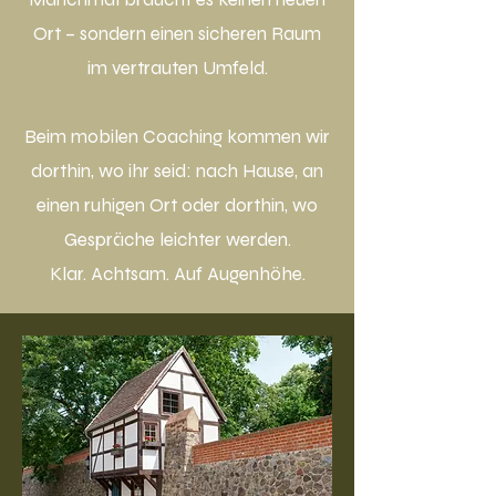
Ort – sondern einen sicheren Raum
im vertrauten Umfeld.
Beim mobilen Coaching kommen wir
dorthin, wo ihr seid: nach Hause, an
einen ruhigen Ort oder dorthin, wo
Gespräche leichter werden.
Klar. Achtsam. Auf Augenhöhe.