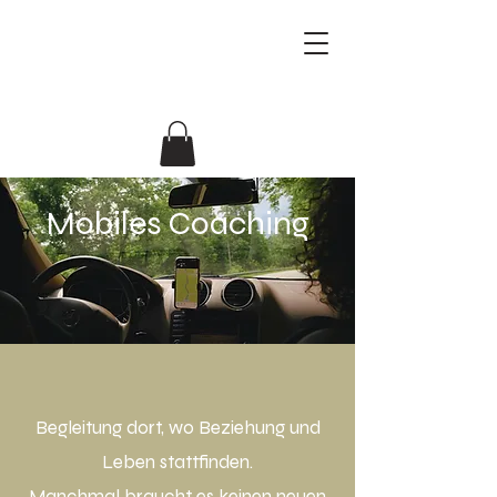
Beziehungsforscher
Antje & Jörg
Mobiles Coaching
Begleitung dort, wo Beziehung und
Leben stattfinden.
Manchmal braucht es keinen neuen