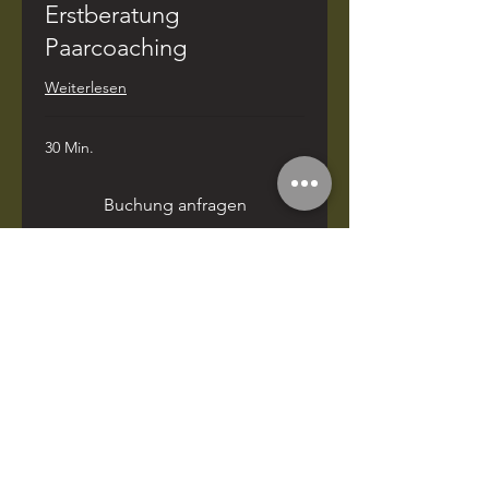
Erstberatung
Paarcoaching
Weiterlesen
30 Min.
Buchung anfragen
Begleitung online &
mobil
Mobiles Coaching in:
Neubrandenburg · Friedland