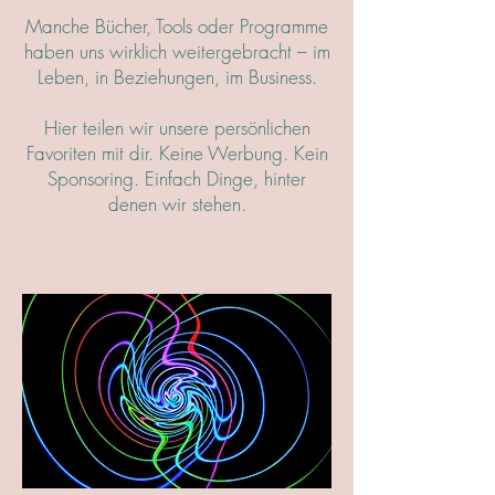
Manche Bücher, Tools oder Programme
haben uns wirklich weitergebracht – im
Leben, in Beziehungen, im Business.
Hier teilen wir unsere persönlichen
Favoriten mit dir. Keine Werbung. Kein
Sponsoring. Einfach Dinge, hinter
denen wir stehen.