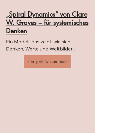
„Spiral Dynamics“ von Clare
W. Graves – für systemisches
Denken
Ein Modell, das zeigt, wie sich 
Denken, Werte und Weltbilder 
entwickeln.

Hier geht´s zum Buch
Hilft, Menschen und Systeme besser 
zu verstehen – ohne sie in 
Schubladen zu stecken.

Für Coaching, Führung, Wandel. Ein 
echter Gamechanger.