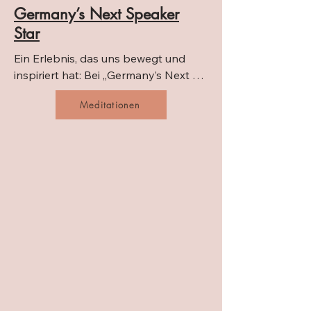
Germany’s Next Speaker
Star
Ein Erlebnis, das uns bewegt und 
inspiriert hat: Bei „Germany’s Next 
Speaker Star“ durften wir nicht nur 
Meditationen
unsere Stimme finden, sondern auch 
ein Netzwerk von Menschen 
kennenlernen, die für ihre Themen 
brennen.

Die Teilnahme hat uns ermutigt, 
mutiger zu sprechen, klarer zu stehen 
und größer zu träumen.

Unsere Empfehlung für alle, die sich 
zeigen wollen – mit dem, was wirklich 
zählt.