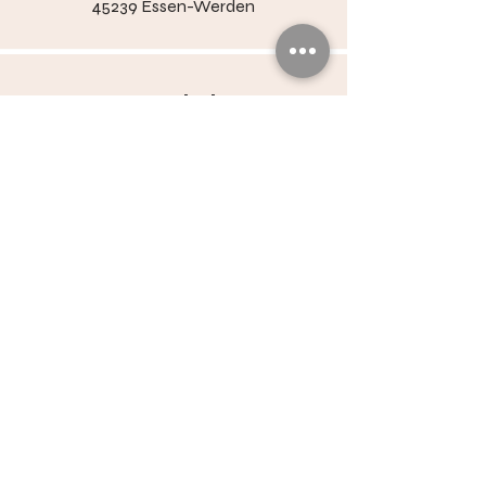
45239 Essen-Werden
Social
​Facebook
Instagram Jörg
Instagram Antje
Navigation
Home
Podcast
Über uns
Mobiles Coaching