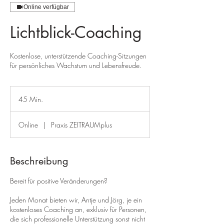
Online verfügbar
Lichtblick-Coaching
Kostenlose, unterstützende Coaching-Sitzungen
für persönliches Wachstum und Lebensfreude.
45 Min.
4
5
M
Online
|
Praxis ZEITRAUMplus
i
n
.
Beschreibung
Bereit für positive Veränderungen?
Jeden Monat bieten wir, Antje und Jörg, je ein
kostenloses Coaching an, exklusiv für Personen,
die sich professionelle Unterstützung sonst nicht