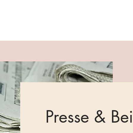
r Antje & Jörg
Coaching
Onlinekurse
Mehr
Presse & Be