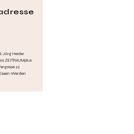
adresse
 & Jörg Heider
xis ZEITRAUMplus
ergasse 22
 Essen-Werden