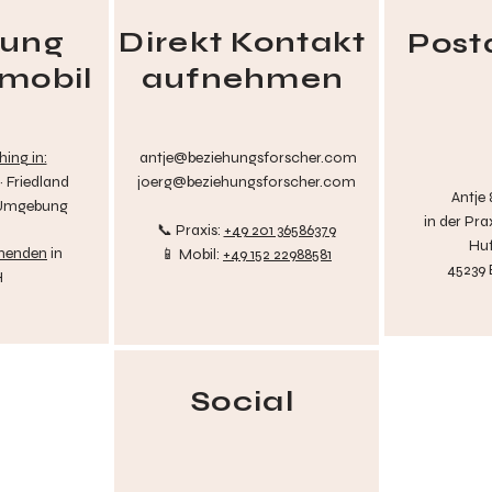
tung
Direkt Kontakt
Post
 mobil
aufnehmen
ing in:
antje@beziehungsforscher.com
 Friedland
joerg@beziehungsforscher.com
Antje
 Umgebung
in der
Pra
📞 Praxis:
+49 201 36586379
Huf
nenden
in
📱 Mobil:
+49 152 22988581
45239
H
Social