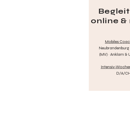
Beglei
online &
Mobiles Coach
Neubrandenburg ·
(MV) · Anklam &
Intensiv-Woche
D/A/C