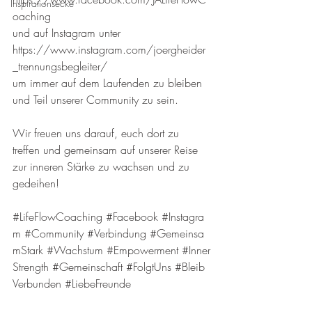
Inspirationsecke
oaching
und auf Instagram unter
https://www.instagram.com/joergheider
_trennungsbegleiter/
um immer auf dem Laufenden zu bleiben 
und Teil unserer Community zu sein.
Wir freuen uns darauf, euch dort zu 
treffen und gemeinsam auf unserer Reise 
zur inneren Stärke zu wachsen und zu 
gedeihen!
#LifeFlowCoaching
#Facebook
#Instagra
m
#Community
#Verbindung
#Gemeinsa
mStark
#Wachstum
#Empowerment
#Inner
Strength
#Gemeinschaft
#FolgtUns
#Bleib
Verbunden
#LiebeFreunde