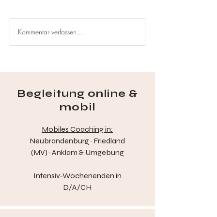
Kommentar verfassen...
Social Media Detox:
Erste Schritte: Wi
Weniger Scrollen, mehr
ich mit Digital D
Leben
Begleitung online &
mobil
Mobiles Coaching in:
Neubrandenburg · Friedland
(MV) · Anklam & Umgebung
Intensiv-Wochenenden
in
D/A/CH