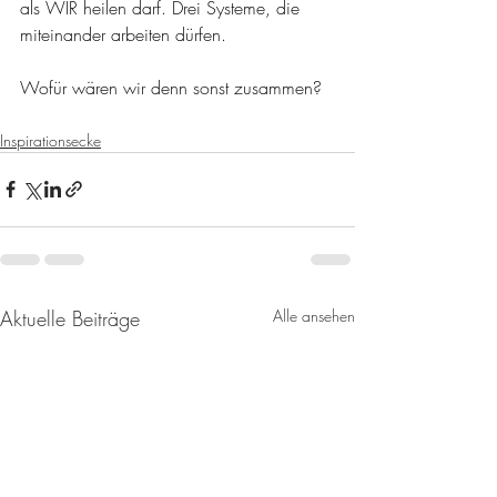
als WIR heilen darf. Drei Systeme, die 
miteinander arbeiten dürfen.
Wofür wären wir denn sonst zusammen?
Inspirationsecke
Aktuelle Beiträge
Alle ansehen