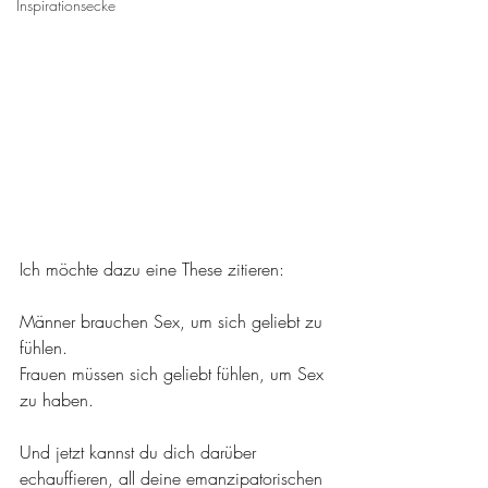
Inspirationsecke
Ich möchte dazu eine These zitieren: 
Männer brauchen Sex, um sich geliebt zu 
fühlen. 
Frauen müssen sich geliebt fühlen, um Sex 
zu haben.
Und jetzt kannst du dich darüber 
echauffieren, all deine emanzipatorischen 