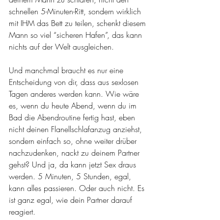
schnellen 5-Minuten-Ritt, sondern wirklich 
mit IHM das Bett zu teilen, schenkt diesem 
Mann so viel “sicheren Hafen”, das kann 
nichts auf der Welt ausgleichen. 
Und manchmal braucht es nur eine 
Entscheidung von dir, dass aus sexlosen 
Tagen anderes werden kann. Wie wäre 
es, wenn du heute Abend, wenn du im 
Bad die Abendroutine fertig hast, eben 
nicht deinen Flanellschlafanzug anziehst, 
sondern einfach so, ohne weiter drüber 
nachzudenken, nackt zu deinem Partner 
gehst? Und ja, da kann jetzt Sex draus 
werden. 5 Minuten, 5 Stunden, egal, 
kann alles passieren. Oder auch nicht. Es 
ist ganz egal, wie dein Partner darauf 
reagiert. 