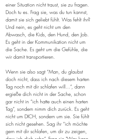
einer Situation nicht traust, sie zu fragen. 
Doch tu es. Frag sie, was du tun kannst, 
damit sie sich geliebt fühlt. Was fehlt ihr? 
Und nein, es geht nicht um den 
Abwasch, die Kids, den Hund, den Job. 
Es geht in der Kommunikation nicht um 
die Sache. Es geht um die Gefühle, die 
wir damit transportieren. 
Wenn sie also sagt “Man, du glaubst 
doch nicht, dass ich nach diesem harten 
Tag noch mit dir schlafen will…”, dann 
ergieße dich nicht in der Sache, schon 
gar nicht in “ich hatte auch einen harten 
Tag”, sondern nimm dich zurück. Es geht 
nicht um DICH, sondern um sie. Sie fühlt 
sich nicht gesehen. Sag ihr “ich möchte 
gern mit dir schlafen, um dir zu zeigen, 
dass ich dich sehe”. Frag sie "Was kann 