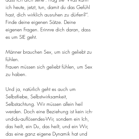
ich heute, jetzt, tun, damit du das Gefühl 
hast, dich wirklich ausruhen zu dürfen?”. 
Finde deine eigenen Sätze. Deine 
eigenen Fragen. Erinnre dich daran, dass 
es um SIE geht.
Männer brauchen Sex, um sich geliebt zu 
fühlen. 
Frauen müssen sich geliebt fühlen, um Sex 
zu haben.
Und ja, natürlich geht es auch um 
Selbstliebe, Selbstwirksamkeit, 
Selbstachtung. Wir müssen allein heil 
werden. Doch eine Beziehung ist kein ich-
und-du-auflösendes-Wir, sondern ein Ich, 
das heilt, ein Du, das heilt, und ein Wir, 
das eine ganz eigene Dynamik hat und 