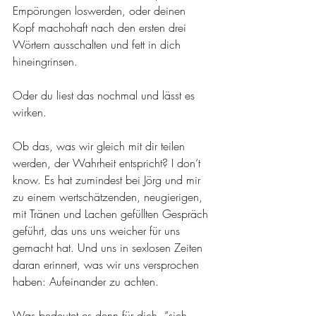
Empörungen loswerden, oder deinen 
Kopf machohaft nach den ersten drei 
Wörtern ausschalten und fett in dich 
hineingrinsen.
Oder du liest das nochmal und lässt es 
wirken.
Ob das, was wir gleich mit dir teilen 
werden, der Wahrheit entspricht? I don’t 
know. Es hat zumindest bei Jörg und mir 
zu einem wertschätzenden, neugierigen, 
mit Tränen und Lachen gefüllten Gespräch 
geführt, das uns uns weicher für uns 
gemacht hat. Und uns in sexlosen Zeiten 
daran erinnert, was wir uns versprochen 
haben: Aufeinander zu achten.
Was bedeutet es denn für dich, “sich 