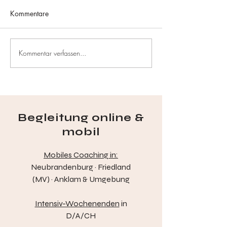
Kommentare
Kommentar verfassen...
Social Media Detox:
Erste Schritte: Wi
Weniger Scrollen, mehr
ich mit Digital D
Leben
Begleitung online &
mobil
Mobiles Coaching in:
Neubrandenburg · Friedland
(MV) · Anklam & Umgebung
Intensiv-Wochenenden
in
D/A/CH