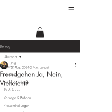
Beziehungsforscher
Antje & Jörg
Beitrag
Übersicht
Jörg
Übersicht
2. Aug. 2024
2 Min. Lesezeit
Fremdgehen Ja, Nein,
Interviews
Vielleicht?
Artikel & Beiträge
TV & Radio
Vorträge & Bühnen
Pressemitteilungen