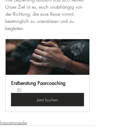
Unser Ziel ist es, euch unabhängig von 
der Richtung, die eure Reise nimmt, 
bestmöglich zu unterstützen und zu 
begleiten.
Erstberatung Paarcoaching
30
Jetzt buchen
Inspirationsecke