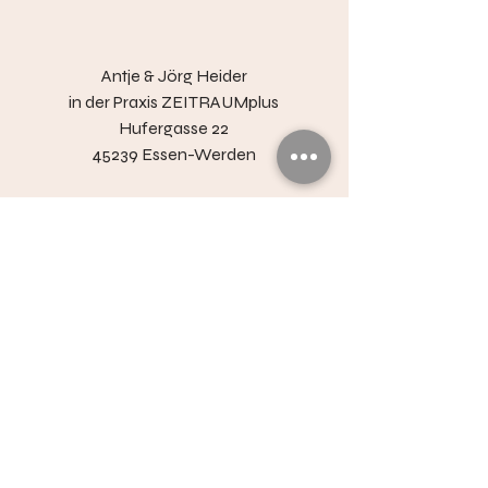
Antje & Jörg Heider
in der
Praxis ZEITRAUMplus
Hufergasse 22
45239 Essen-Werden
Social
​Facebook
Instagram Jörg
Instagram Antje