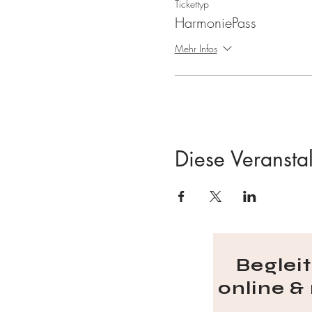
Tickettyp
Willkommen zu einem Morgen v
HarmoniePass
Mehr Infos
Diese Veranstal
Beglei
online &