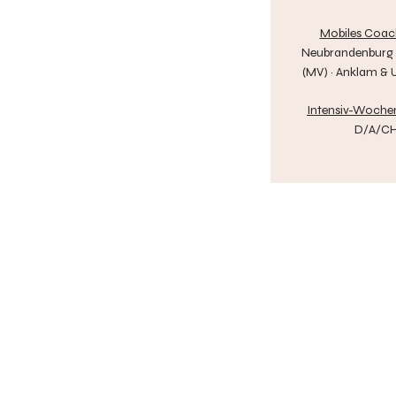
Mobiles Coach
Neubrandenburg ·
(MV) · Anklam &
Intensiv-Woche
D/A/C