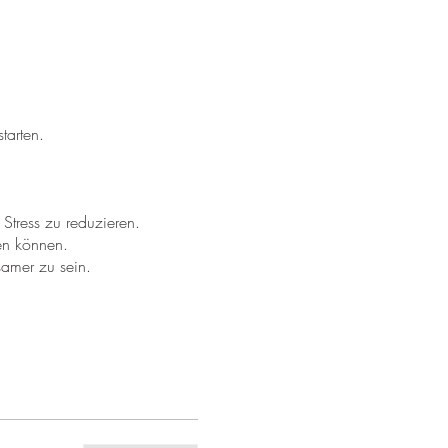
tarten.
Stress zu reduzieren.
en können.
samer zu sein.
.
ch auf das Wesentliche zu
estärkt und zentriert.