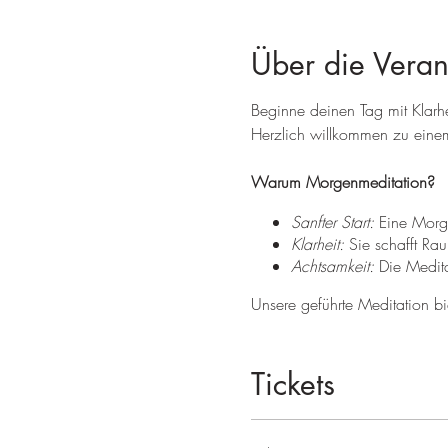
Über die Veran
Beginne deinen Tag mit Klarh
Herzlich willkommen zu einem
Warum Morgenmeditation?
Sanfter Start:
Eine Morge
Klarheit:
Sie schafft Rau
Achtsamkeit:
Die Meditat
Unsere geführte Meditation bie
Stille Einkehr:
Einen ruh
Positive Intention:
Die Mö
Tickets
fokussieren.
Gelassenheit:
Die Gelege
Erlebe diesen wertvollen Morg