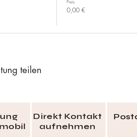
Preis
oller Möglichkeiten – mit frischer Energie und innerem Frieden.
0,00 €
tung teilen
tung
Direkt Kontakt
Post
 mobil
aufnehmen