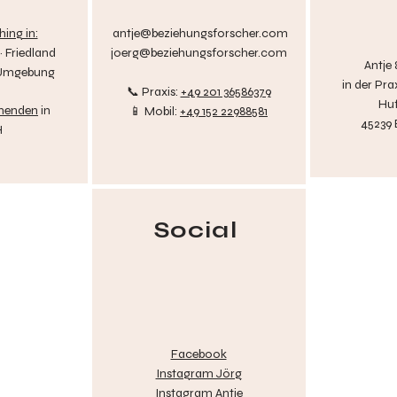
ing in:
antje@beziehungsforscher.com
 Friedland
joerg@beziehungsforscher.com
Antje
 Umgebung
in der
Pra
📞 Praxis:
+49 201 36586379
Huf
nenden
in
📱 Mobil:
+49 152 22988581
45239
H
Social
​Facebook
Instagram Jörg
Instagram Antje