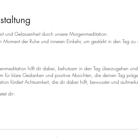
staltung
eit und Gelassenheit durch unsere Morgenmeditation.
 Moment der Ruhe und inneren Einkehr, um gestärkt in den Tag zu s
nmeditation hilft dir dabei, behutsam in den Tag überzugehen und 
m für klare Gedanken und positive Absichten, die deinen Tag präg
ion fördert Achtsamkeit, die dir dabei hilft, bewusster und aufmerk
tet dir:
igen Moment, um auf deinen Atem und deine Gedanken zu achten
glichkeit, eine positive Absicht für den Tag zu formulieren und di
nheit, mit innerer Ruhe und Balance in den Tag zu starten.
enmoment. Verbinde dich mit deinem Inneren und starte deinen Tag g