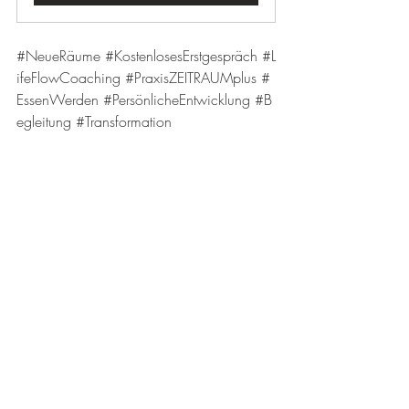
#NeueRäume
#KostenlosesErstgespräch
#L
ifeFlowCoaching
#PraxisZEITRAUMplus
#
EssenWerden
#PersönlicheEntwicklung
#B
egleitung
#Transformation