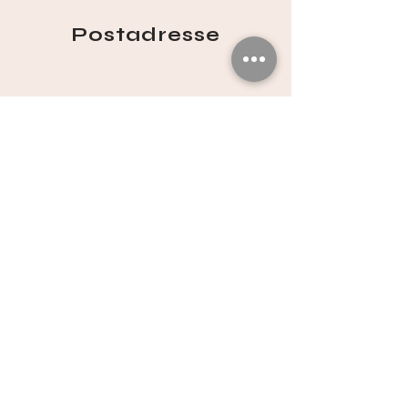
Postadresse
Antje & Jörg Heider
in der
Praxis ZEITRAUMplus
Hufergasse 22
45239 Essen-Werden
Social
​Facebook
Instagram Jörg