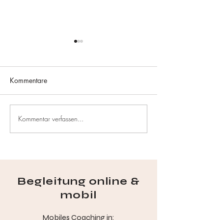
Kommentare
Kommentar verfassen...
🎤 Kurzinterview mit Jörg
Germany’s Next 
Heider – vor dem Speaker
Star 2025 – Mein
Slam
für mehr Echtheit
Begleitung online &
mobil
Mobiles Coaching in: